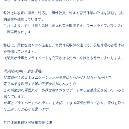
弊社は法改正に即座に対応し、男性社員に対する育児休業の取得を奨励する法
的基盤を整備しています。
これにより、男性社員も気軽に育児休業を取得でき、ワークライフバランスが
一層実現されます。
弊社は、柔軟な働き方を促進し、育児休業取得を通じて、長期休暇の管理体制
を整備していきます。
従業員が仕事とプライベートを充実させるため、今後とも努めてまいります。
-取得者の声(35歳管理職)-
従業員同士のコミュニケーションが事前にしっかりと取れたおかげで、
育児休業を取得する際の不安が払拭されました。
この積極的な雰囲気が、多様な働き方をサポートする企業文化を築いていると
感じています。
仕事とプライベートのバランスを大切にできる環境が整っており、育休を取っ
てよかったと心から思います。
育児休業取得状況等報告書_pdf