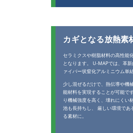
カギとなる放熱素材 ”T
セラミクスや樹脂材料の高性能
となります。 U-MAPでは、革新的
ァイバー状窒化アルミニウム単
少し混ぜるだけで、熱伝導や機
能材料を実現することが可能です
り機械強度を高く、壊れにくい材
池も長持ちし、 厳しい環境であ
る素材に。