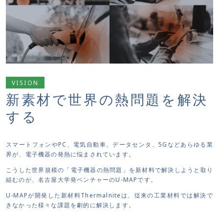
VISION
新素材で世界の熱問題を解決
する
スマートフォンやPC、電気自動車、データセンタ、5Gなどあらゆる業
界が、電子機器の発熱に悩まされています。
こうした世界規模の「電子機器の熱問題」を新材料で解決しようと取り
組むのが、名古屋大学発ベンチャーのU-MAPです。
U-MAPが開発した新材料Thermalniteは、従来の工業材料では解決で
きなかった様々な課題を劇的に解決します。