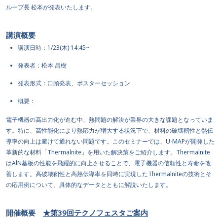
ループ長 松本が発表いたします。
講演概要
講演日時：1/23(木) 14:45~
発表者：松本 昌樹
発表形式：口頭発表、ポスターセッション
概要：
電子機器の高出力化が進む中、熱問題の解決が業界の大きな課題となっていま
す。特に、高性能化により熱応力が増大する状況下で、材料の破壊靭性と熱伝
導率の向上は避けて通れない問題です。このセミナーでは、U-MAPが開発した
革新的な材料「Thermalnite」を用いた解決策をご紹介します。Thermalnite
はAlN基板の性能を飛躍的に向上させることで、電子機器の信頼性と寿命を改
善します。高破壊靭性と高熱伝導率を同時に実現したThermalniteの技術とそ
の応用例について、具体的なデータとともに解説いたします。
開催概要
★第39回テクノフェスタご案内