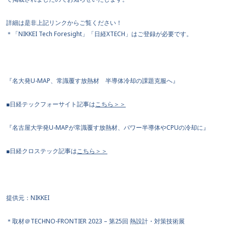
詳細は是非上記リンクからご覧ください！
＊「NIKKEI Tech Foresight」「日経XTECH」はご登録が必要です。
『名大発U-MAP、常識覆す放熱材 半導体冷却の課題克服へ』
■日経テックフォーサイト記事は
こちら＞＞
『名古屋大学発U-MAPが常識覆す放熱材、パワー半導体やCPUの冷却に』
■日経クロステック記事は
こちら＞＞
提供元：NIKKEI
＊取材＠TECHNO-FRONTIER 2023 – 第25回 熱設計・対策技術展