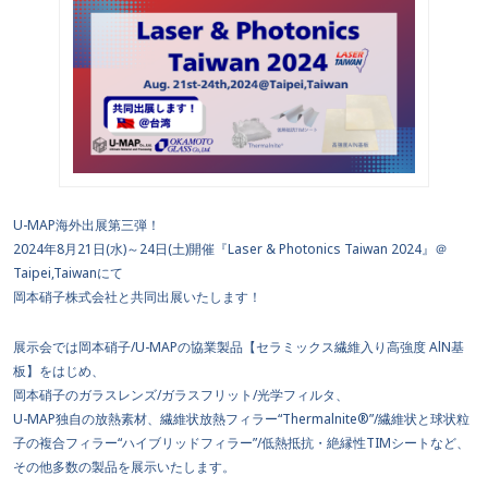
U-MAP海外出展第三弾！
2024年8月21日(水)～24日(土)開催『Laser & Photonics Taiwan 2024』＠
Taipei,Taiwanにて
岡本硝子株式会社と共同出展いたします！
展示会では岡本硝子/U-MAPの協業製品【セラミックス繊維入り高強度 AlN基
板】をはじめ、
岡本硝子のガラスレンズ/ガラスフリット/光学フィルタ、
U-MAP独自の放熱素材、繊維状放熱フィラー“Thermalnite®”/繊維状と球状粒
子の複合フィラー“ハイブリッドフィラー”/低熱抵抗・絶縁性TIMシートなど、
その他多数の製品を展示いたします。