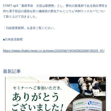
START upX「素材革命 主役は新興勢」とし、弊社の新素材である熱伝導性を
持ち電子部品の過熱を防ぐ繊維状の窒化アルミニウム”AINウィスカー”につい
て取り上げて頂きました。
「日経産業新聞」を是非ご覧ください。
■日本経済新聞
https://www.chukei-news.co.jp/news/2020/06/19/OK0002006190201_01/
最新記事