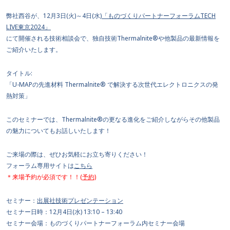
弊社西谷が、12月3日(火)～4日(水)
「ものづくりパートナーフォーラムTECH
LIVE東京2024」
にて開催される技術相談会で、独自技術Thermalnite®や他製品の最新情報を
ご紹介いたします。
タイトル:
「U-MAPの先進材料 Thermalnite® で解決する次世代エレクトロニクスの発
熱対策」
このセミナーでは、Thermalnite®の更なる進化をご紹介しながらその他製品
の魅力についてもお話しいたします！
ご来場の際は、ぜひお気軽にお立ち寄りください！
フォーラム専用サイトは
こちら
＊来場予約が必須です！！
(予約)
セミナー：
出展社技術プレゼンテーション
セミナー日時：12月4日(水) 13:10 – 13:40
セミナー会場：ものづくりパートナーフォーラム内セミナー会場