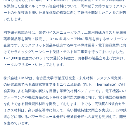
を添加した窒化アルミニウム複合材料について、岡本硝子の持つセラミクスシ
ートの生産技術を用いた量産体制の構築に向けて連携を開始したことをご報告
いたします。
岡本硝子株式会社は、光デバイス用ニューガラス，工業用特殊ガラスと多層膜
蒸着製品等を製造・販売し、３つの世界シェアNo.1製品を有するオンリーワン
企業です。ガラスフリット製品を拡充する中で半導体業界・電子部品業界に向
けてセラミックグリーンシート受託・テスト加工事業を行ってまいりました。
1～1,000個程度の小ロットでの受託を特徴に、お客様の製品立ち上げに向け、
トータルでサポートいたしております。
株式会社U-MAPは、名古屋大学 宇治原研究室（未来材料・システム研究所）
の研究成果である繊維状窒化アルミニウム単結晶（以下、Thermalnite）の社
会実装による熱問題の解決を目指す革新的材料ベンチャーです。電子機器のパ
フォーマンスや機器寿命の低下を招く熱問題の解決に向け、電子機器の放熱性
を向上できる新機能性材料を開発しております。中でも、高強度AlN複合セラ
ミクス材料は、高い熱伝導率に加えて、高い機械特性の両立を実現し、EVや鉄
道などに用いるパワーモジュール分野や光通信分野への展開を見据えて、開発
を進めています。