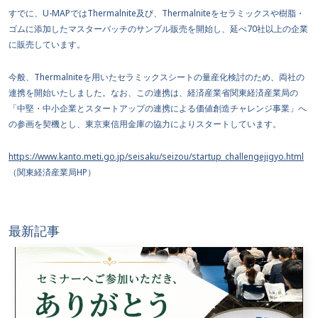
すでに、U-MAPではThermalnite及び、Thermalniteをセラミックスや樹脂・
ゴムに添加したマスターバッチのサンプル販売を開始し、延べ70社以上の企業
に販売しています。
今般、Thermalniteを用いたセラミックスシートの量産化検討のため、両社の
連携を開始いたしました。なお、この連携は、経済産業省関東経済産業局の
「中堅・中小企業とスタートアップの連携による価値創造チャレンジ事業」へ
の参画を契機とし、東京東信用金庫の協力によりスタートしています。
https://www.kanto.meti.go.jp/seisaku/seizou/startup_challengejigyo.html
（関東経済産業局HP）
最新記事