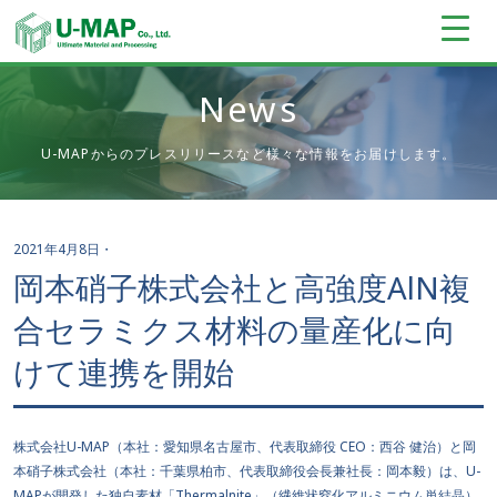
News
U-MAPからのプレスリリースなど様々な情報をお届けします。
2021年4月8日
・
岡本硝子株式会社と高強度AlN複
合セラミクス材料の量産化に向
けて連携を開始
株式会社U-MAP（本社：愛知県名古屋市、代表取締役 CEO：西谷 健治）と岡
本硝子株式会社（本社：千葉県柏市、代表取締役会長兼社長：岡本毅）は、U-
MAPが開発した独自素材「Thermalnite」（繊維状窒化アルミニウム単結晶）