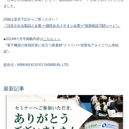
ました。
詳細は是非下記からご覧ください！
『注目される製品と企業 〜個性あるイチオシ企業〜”低熱抵抗TIMシート”』
■2024年1月号掲載内容は
こちら＞＞
『電子機器の発熱対策に役立つ新素材”ファイバー状窒化アルミニウム単結
晶”』
提供元：NIKKAN KOGYO SHIMBUN, LTD.
最新記事