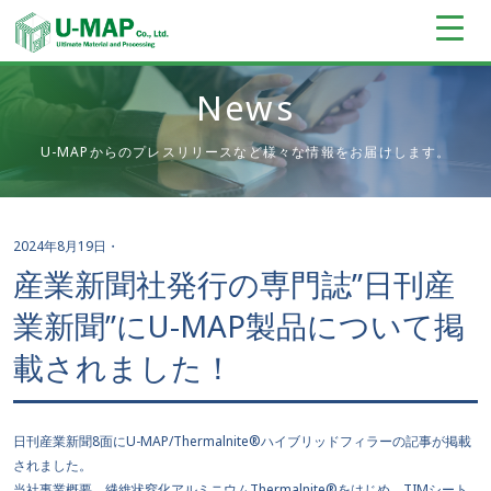
News
U-MAPからのプレスリリースなど様々な情報をお届けします。
2024年8月19日
・
産業新聞社発行の専門誌”日刊産
業新聞”にU-MAP製品について掲
載されました！
日刊産業新聞8面にU-MAP/Thermalnite®ハイブリッドフィラーの記事が掲載
されました。
当社事業概要、繊維状窒化アルミニウムThermalnite®をはじめ、TIMシート