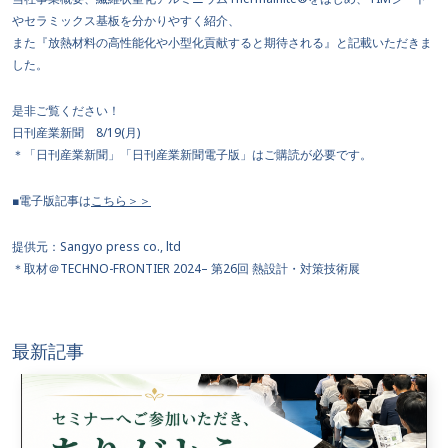
やセラミックス基板を分かりやすく紹介、
また『放熱材料の高性能化や小型化貢献すると期待される』と記載いただきま
した。
是非ご覧ください！
日刊産業新聞 8/19(月)
＊「日刊産業新聞」「日刊産業新聞電子版」はご購読が必要です。
■電子版記事は
こちら＞＞
提供元：Sangyo press co., ltd
＊取材＠TECHNO-FRONTIER 2024– 第26回 熱設計・対策技術展
最新記事