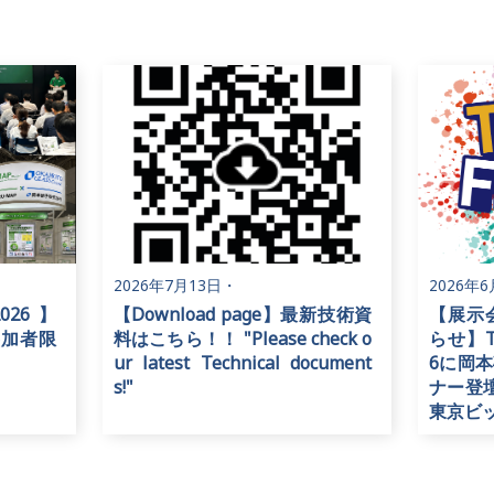
2026年7月13日
・
2026年
2026】
【Download page】最新技術資
【展示
参加者限
料はこちら！！ "Please check o
らせ】TE
ur latest Technical document
6に岡
s!"
ナー登壇
東京ビ