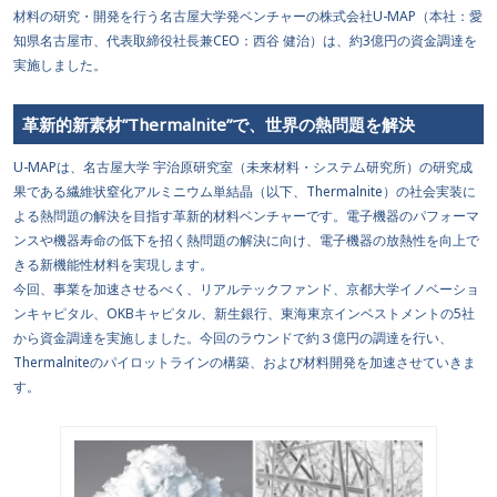
材料の研究・開発を行う名古屋大学発ベンチャーの株式会社U-MAP（本社：愛
知県名古屋市、代表取締役社長兼CEO：西谷 健治）は、約3億円の資金調達を
実施しました。
革新的新素材”Thermalnite”で、世界の熱問題を解決
U-MAPは、名古屋大学 宇治原研究室（未来材料・システム研究所）の研究成
果である繊維状窒化アルミニウム単結晶（以下、Thermalnite）の社会実装に
よる熱問題の解決を目指す革新的材料ベンチャーです。電子機器のパフォーマ
ンスや機器寿命の低下を招く熱問題の解決に向け、電子機器の放熱性を向上で
きる新機能性材料を実現します。
今回、事業を加速させるべく、リアルテックファンド、京都大学イノベーショ
ンキャピタル、OKBキャピタル、新生銀行、東海東京インベストメントの5社
から資金調達を実施しました。今回のラウンドで約３億円の調達を行い、
Thermalniteのパイロットラインの構築、および材料開発を加速させていきま
す。