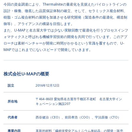
今回の資金調達により、Thermalniteの量産化を見据えたパイロットラインの
設計・稼働、徹底した品質保証体制の確立、そして、セラミックス複合材料、
樹脂・ゴム複合材料の展開を加速させる研究開発（製造条件の最適化、構造制
御等）、アライアンスの構築を目指します。
また、U-MAPと名古屋大学では少ない実験回数で最適化を行うプロセスインフ
ォマティクスと呼ばれる機械学習技術の開発を共同で行っています。このアプ
ローチは素材ベンチャーが開発に時間がかかるという常識を覆すもので、U-
MAPではこれまでにないスピードで開発していきます。
株式会社U-MAPの概要
設立
2016年12月12日
〒464−8603 愛知県名古屋市千種区不老町 名古屋大学イン
所在地
キュベーション施設207
代表者
西谷健治（CEO）、前田孝浩（COO）、宇治原徹（CTO）
事業内容
革新的材料「繊維状窒化アルミニウム単結晶」の開発・販売