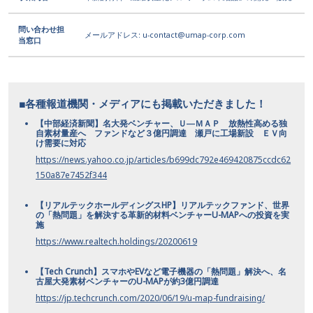
問い合わせ担
メールアドレス: u-contact@umap-corp.com
当窓口
■各種報道機関・メディアにも掲載いただきました！
【中部経済新聞】名大発ベンチャー、Ｕ―ＭＡＰ 放熱性高める独
自素材量産へ ファンドなど３億円調達 瀬戸に工場新設 ＥＶ向
け需要に対応
https://news.yahoo.co.jp/articles/b699dc792e469420875ccdc62
150a87e7452f344
【リアルテックホールディングスHP】リアルテックファンド、世界
の「熱問題」を解決する革新的材料ベンチャーU-MAPへの投資を実
施
https://www.realtech.holdings/20200619
【Tech Crunch】スマホやEVなど電子機器の「熱問題」解決へ、名
古屋大発素材ベンチャーのU-MAPが約3億円調達
https://jp.techcrunch.com/2020/06/19/u-map-fundraising/