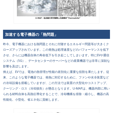
加速する電子機器の「熱問題」
昨今、電子機器における熱問題とそれに付随するエネルギー問題等が大きくク
ローズアップされています。この発熱は処理速度などのパフォーマンスを低下
させ、さらには機器自体の寿命低下を引き起こしてしまいます。特にEVや通信
システム（5G）、データセンターのサーバーなどの産業機器では非常に深刻な
影響を及ぼします。
例えば、EVでは、電池の熱管理が性能の差別化に重要な役割を果たします。従
来、このような電子機器では、発熱に対応するために、ファンや水冷装置など
の冷却設備を搭載していますが、この方法では装置の大型化やコストアップ、
クーリング・ロス（冷却損失）が懸念となります。U-MAPは、機器内部に用い
られる材料自体を高熱伝導化することで、冷却機構を排除・縮小し、機器の高
性能化、小型化、省エネ化に貢献します。