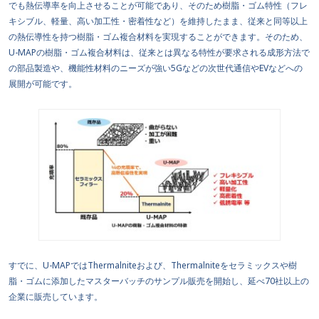
でも熱伝導率を向上させることが可能であり、そのため樹脂・ゴム特性（フレ
キシブル、軽量、高い加工性・密着性など）を維持したまま、従来と同等以上
の熱伝導性を持つ樹脂・ゴム複合材料を実現することができます。そのため、
U-MAPの樹脂・ゴム複合材料は、従来とは異なる特性が要求される成形方法で
の部品製造や、機能性材料のニーズが強い5Gなどの次世代通信やEVなどへの
展開が可能です。
すでに、U-MAPではThermalniteおよび、Thermalniteをセラミックスや樹
脂・ゴムに添加したマスターバッチのサンプル販売を開始し、延べ70社以上の
企業に販売しています。