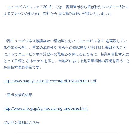
「ニュービジネスフェア2018」では、書類選考から選ばれたベンチャー5社に
よるプレゼンが行われ、弊社からは代表の西谷が登壇いたしました。
中部ニュービジネス協議会が中部地区においてニュービジネス を実践してい
る企業を公募し、事業の成長性や 社会への貢献度などを評価し表彰すること
によってニュービジネス活動への取組みを称えるとともに、起業を目指す人に
とって目標と なるモデルを示し、当地区における起業家精神の高揚を図ること
を目指す表彰事業です。
http://www.nagoya-cci.or.jp/event/pdf/1810020001.pdf
・選考会最終結果
http://www.cnb.gr.jp/symposium/grandprize.html
プレゼン資料はこちら