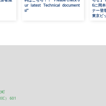
参加者限
料はこちら！！ "Please check o
らせ】TE
ur latest Technical document
6に岡
s!"
ナー登壇
東京ビ
老町
OIC） 601