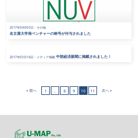
2017年04月03日
・
その他
名古屋大学発ベンチャーの称号が付与されました
中部経済新聞に掲載されました！
2017年03月16日
・
メディア掲載
« 前へ
次へ »
1
…
8
9
10
11